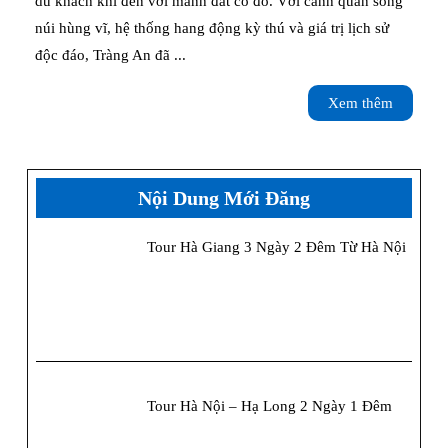
Tràng
du khách khi đến với mảnh đất cố đô. Với cảnh quan sông
núi hùng vĩ, hệ thống hang động kỳ thú và giá trị lịch sử
An
độc đáo, Tràng An đã ...
Ninh
Xem
Xem thêm
Bình
thêm
–
Kinh
Nội Dung Mới Đăng
nghiệm
Tour Hà Giang 3 Ngày 2 Đêm Từ Hà Nội
và
lịch
trình
Tour Hà Nội – Hạ Long 2 Ngày 1 Đêm