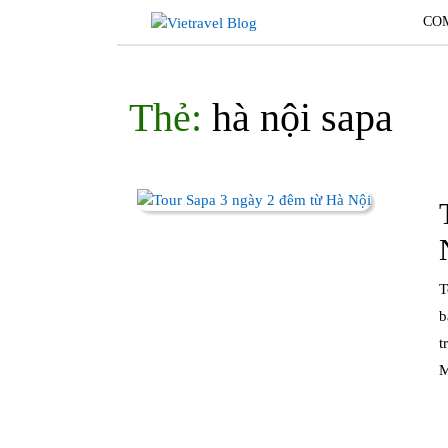
Skip
CO
to
content
Thẻ:
hà nội sapa
Tour Sapa 3 ngày 2 đêm từ Hà Nội là hành trình lý tưởng để
b
t
M