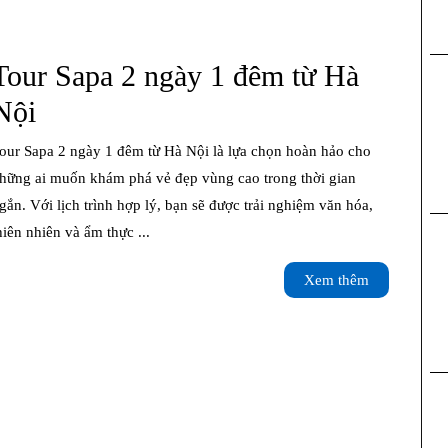
từ
Hà
Tour Sapa 2 ngày 1 đêm từ Hà
Nội
Tour
Nội
Sapa
2
hững ai muốn khám phá vẻ đẹp vùng cao trong thời gian
gắn. Với lịch trình hợp lý, bạn sẽ được trải nghiệm văn hóa,
ngày
hiên nhiên và ẩm thực ...
1
Xem
Xem thêm
đêm
thêm
từ
Hà
Nội