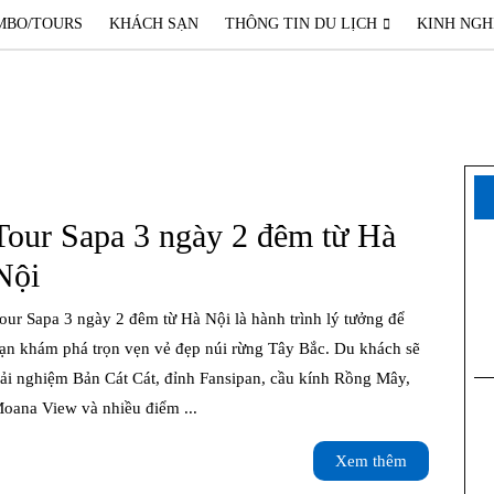
MBO/TOURS
KHÁCH SẠN
THÔNG TIN DU LỊCH
KINH NGH
Tour Sapa 3 ngày 2 đêm từ Hà
Tour
Nội
Sapa
3
ạn khám phá trọn vẹn vẻ đẹp núi rừng Tây Bắc. Du khách sẽ
rải nghiệm Bản Cát Cát, đỉnh Fansipan, cầu kính Rồng Mây,
ngày
oana View và nhiều điểm ...
2
Xem
Xem thêm
đêm
thêm