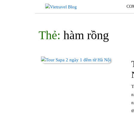
Skip
CO
to
content
Thẻ:
hàm rồng
Tour Sapa 2 ngày 1 đêm từ Hà Nội là lựa chọn hoàn hảo cho
n
n
t