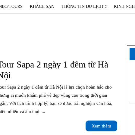
MBO/TOURS
KHÁCH SẠN
THÔNG TIN DU LỊCH
KINH NGH
Tour Sapa 2 ngày 1 đêm từ Hà
Tour
Nội
Sapa
2
hững ai muốn khám phá vẻ đẹp vùng cao trong thời gian
gắn. Với lịch trình hợp lý, bạn sẽ được trải nghiệm văn hóa,
ngày
hiên nhiên và ẩm thực ...
1
Xem
Xem thêm
đêm
thêm