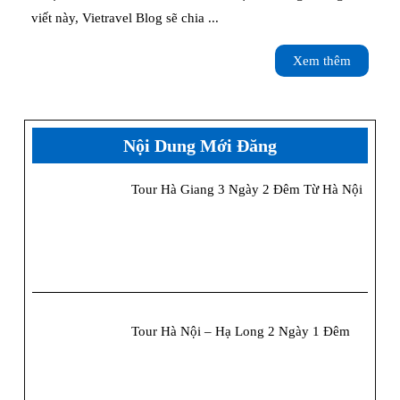
Bình
viết này, Vietravel Blog sẽ chia ...
2025
Xem
Xem thêm
–
thêm
Cẩm
nang
Nội Dung Mới Đăng
chi
Tour Hà Giang 3 Ngày 2 Đêm Từ Hà Nội
tiết
từ
A
đến
Z
Tour Hà Nội – Hạ Long 2 Ngày 1 Đêm