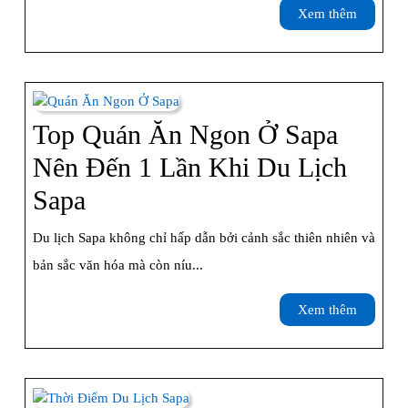
Kinh
Xem
Xem thêm
Vị
Nghiệm
thêm
Chi
Tiết
Từ
Top Quán Ăn Ngon Ở Sapa
A–
Nên Đến 1 Lần Khi Du Lịch
Z
Top
Sapa
Quán
Du lịch Sapa không chỉ hấp dẫn bởi cảnh sắc thiên nhiên và
Ăn
bản sắc văn hóa mà còn níu...
Ngon
Xem
Xem thêm
Ở
thêm
Sapa
Nên