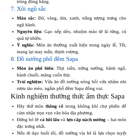
trồng đồng bằng.
7. Xôi ngũ sắc
Màu sắc:
Đỏ, vàng, tím, xanh, trắng tượng trưng cho
ngũ hành.
Nguyên liệu:
Gạo nếp dẻo, nhuộm màu từ lá rừng, củ
quả tự nhiên.
Ý nghĩa:
Món ăn thường xuất hiện trong ngày lễ, Tết,
mang lại may mắn, thịnh vượng.
8. Đồ nướng phố đêm Sapa
Món ăn phổ biến:
Thịt xiên, trứng nướng, bánh ngô,
bánh chuối, măng cuốn thịt.
Trải nghiệm:
Vừa ăn đồ nướng nóng hổi vừa nhâm nhi
rượu táo mèo, ngắm phố đêm Sapa đông vui.
Kinh nghiệm thưởng thức ẩm thực Sapa
Hãy thử món
thắng cố
trong không khí chợ phiên để
cảm nhận trọn vẹn văn hóa địa phương.
Đừng bỏ lỡ
cá hồi lẩu
và
lợn cắp nách nướng
– hai món
đặc trưng nhất.
Nếu đi dạo buổi tối, đồ nướng vỉa hè là lựa chọn tuyệt