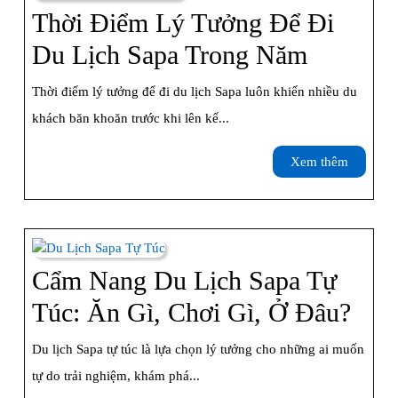
Đến
Thời Điểm Lý Tưởng Để Đi
1
Thời
Du Lịch Sapa Trong Năm
Lần
Điểm
Thời điểm lý tưởng để đi du lịch Sapa luôn khiến nhiều du
Khi
Lý
khách băn khoăn trước khi lên kế...
Du
Tưởng
Xem
Xem thêm
Lịch
Để
thêm
Sapa
Đi
Du
Lịch
Cẩm Nang Du Lịch Sapa Tự
Sapa
Cẩ
Túc: Ăn Gì, Chơi Gì, Ở Đâu?
Trong
Nan
Du lịch Sapa tự túc là lựa chọn lý tưởng cho những ai muốn
Năm
Du
tự do trải nghiệm, khám phá...