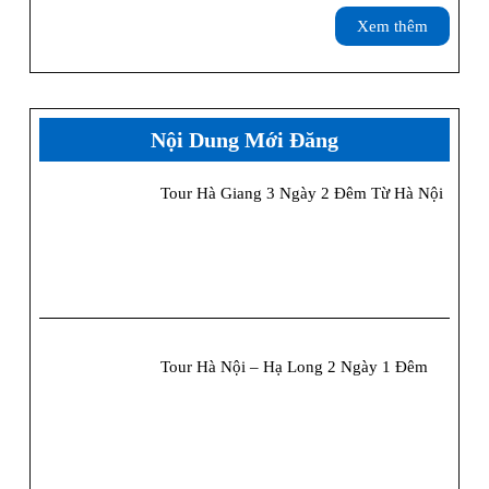
Lịch
Xem
Xem thêm
Sap
thêm
Tự
Túc:
Nội Dung Mới Đăng
Ăn
Tour Hà Giang 3 Ngày 2 Đêm Từ Hà Nội
Gì,
Chơ
Gì,
Ở
Đâu
Tour Hà Nội – Hạ Long 2 Ngày 1 Đêm