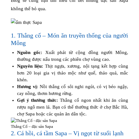
Blog sẽ cùng bạn tìm hiểu chi tiết những đặc sản Sapa
không thể bỏ qua.
1. Thắng cố – Món ăn truyền thống của người
Mông
Nguồn gốc:
Xuất phát từ cộng đồng người Mông,
thường được nấu trong các phiên chợ vùng cao.
Nguyên liệu:
Thịt ngựa, xương, nội tạng kết hợp cùng
hơn 20 loại gia vị thảo mộc như quế, thảo quả, mắc
khén.
Hương vị:
Nồi thắng cố sôi nghi ngút, có vị béo ngậy,
cay nồng, thơm hương rừng.
Gợi ý thưởng thức:
Thắng cố ngon nhất khi ăn cùng
rượu ngô men lá. Bạn có thể thưởng thức ở chợ Bắc Hà,
chợ Sapa hoặc các quán ăn dân tộc.
Thắng Cố – đặc sản Sapa
2. Cá hồi, cá tầm Sapa – Vị ngọt từ suối lạnh