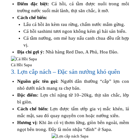
Điểm đặc biệt:
Cá hồi, cá tầm được nuôi trong môi
trường nước suối mát lành, thịt săn chắc, ít mỡ.
Cách chế biến:
Lẩu cá hồi ăn kèm rau rừng, chấm nước mắm gừng.
Cá hồi sashimi tươi ngon không kém gì hải sản biển.
Cá tầm nướng, om mẻ hay nấu canh chua đều rất hợp
vị.
Địa chỉ gợi ý:
Nhà hàng Red Dao, A Phủ, Hoa Đào.
Cá Hồi Sapa
3. Lợn cắp nách – Đặc sản nướng khó quên
Nguồn gốc tên gọi:
Người dân thường “cắp” lợn con
nhỏ dưới nách mang ra chợ bán.
Đặc điểm:
Lợn chỉ nặng từ 10–20kg, thịt săn chắc, lớp
bì giòn.
Cách chế biến:
Lợn được tẩm ướp gia vị mắc khén, lá
mắc mật, sau đó quay nguyên con hoặc nướng xiên.
Hương vị:
Khi ăn có vị thơm lừng, giòn bên ngoài, mềm
ngọt bên trong. Đây là món nhậu “đỉnh” ở Sapa.