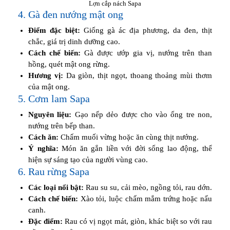
Lợn cắp nách Sapa
4. Gà đen nướng mật ong
Điểm đặc biệt:
Giống gà ác địa phương, da đen, thịt
chắc, giá trị dinh dưỡng cao.
Cách chế biến:
Gà được ướp gia vị, nướng trên than
hồng, quét mật ong rừng.
Hương vị:
Da giòn, thịt ngọt, thoang thoảng mùi thơm
của mật ong.
5. Cơm lam Sapa
Nguyên liệu:
Gạo nếp dẻo được cho vào ống tre non,
nướng trên bếp than.
Cách ăn:
Chấm muối vừng hoặc ăn cùng thịt nướng.
Ý nghĩa:
Món ăn gắn liền với đời sống lao động, thể
hiện sự sáng tạo của người vùng cao.
6. Rau rừng Sapa
Các loại nổi bật:
Rau su su, cải mèo, ngồng tỏi, rau dớn.
Cách chế biến:
Xào tỏi, luộc chấm mắm trứng hoặc nấu
canh.
Đặc điểm:
Rau có vị ngọt mát, giòn, khác biệt so với rau