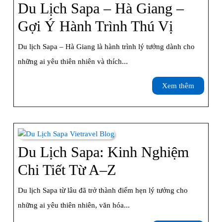
Trải
Du Lịch Sapa – Hà Giang –
Nghiệm
Du
Gợi Ý Hành Trình Thú Vị
Mùa
Lịch
Du lịch Sapa – Hà Giang là hành trình lý tưởng dành cho
Đông
Sapa
những ai yêu thiên nhiên và thích...
Ở
–
Xem
Xem thêm
Vùng
Hà
thêm
Cao
Giang
–
Gợi
Du Lịch Sapa: Kinh Nghiệm
Ý
Du
Chi Tiết Từ A–Z
Hành
Lịch
Du lịch Sapa từ lâu đã trở thành điểm hẹn lý tưởng cho
Trình
Sapa:
những ai yêu thiên nhiên, văn hóa...
Thú