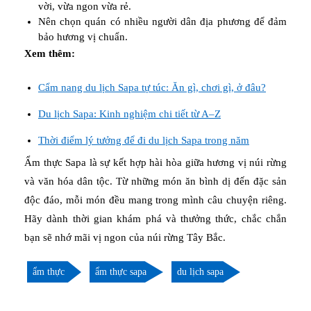
vời, vừa ngon vừa rẻ.
Nên chọn quán có nhiều người dân địa phương để đảm
bảo hương vị chuẩn.
Xem thêm:
Cẩm nang du lịch Sapa tự túc: Ăn gì, chơi gì, ở đâu?
Du lịch Sapa: Kinh nghiệm chi tiết từ A–Z
Thời điểm lý tưởng để đi du lịch Sapa trong năm
Ẩm thực Sapa là sự kết hợp hài hòa giữa hương vị núi rừng
và văn hóa dân tộc. Từ những món ăn bình dị đến đặc sản
độc đáo, mỗi món đều mang trong mình câu chuyện riêng.
Hãy dành thời gian khám phá và thưởng thức, chắc chắn
bạn sẽ nhớ mãi vị ngon của núi rừng Tây Bắc.
ẩm thực
ẩm thực sapa
du lịch sapa