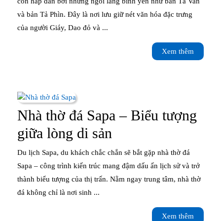
Van,
còn hấp dẫn bởi những ngôi làng bình yên như bản Tả Van
và bản Tả Phìn. Đây là nơi lưu giữ nét văn hóa đặc trưng
Tả
của người Giáy, Dao đỏ và ...
Phìn
Xem
Xem thêm
–
thêm
Khám
phá
nét
Nhà thờ đá Sapa – Biểu tượng
văn
Nhà
giữa lòng di sản
hóa
thờ
Du lịch Sapa, du khách chắc chắn sẽ bắt gặp nhà thờ đá
dân
đá
Sapa – công trình kiến trúc mang đậm dấu ấn lịch sử và trở
tộc
thành biểu tượng của thị trấn. Nằm ngay trung tâm, nhà thờ
Sapa
đá không chỉ là nơi sinh ...
thiểu
–
số
Xem
Xem thêm