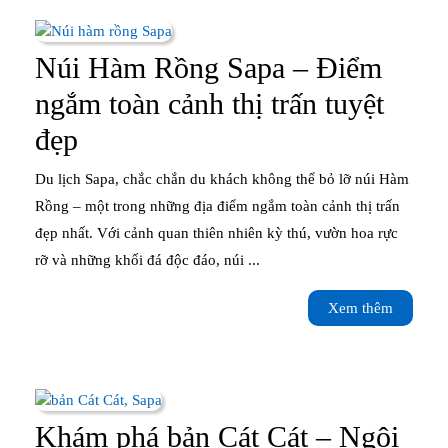
kinh
nghiệm
Núi Hàm Rồng Sapa – Điểm
chinh
ngắm toàn cảnh thị trấn tuyệt
phục
Núi
đẹp
Hàm
Du lịch Sapa, chắc chắn du khách không thể bỏ lỡ núi Hàm
Rồng
Rồng – một trong những địa điểm ngắm toàn cảnh thị trấn
đẹp nhất. Với cảnh quan thiên nhiên kỳ thú, vườn hoa rực
Sapa
rỡ và những khối đá độc đáo, núi ...
–
Xem
Xem thêm
Điểm
thêm
ngắm
toàn
cảnh
Khám phá bản Cát Cát – Ngôi