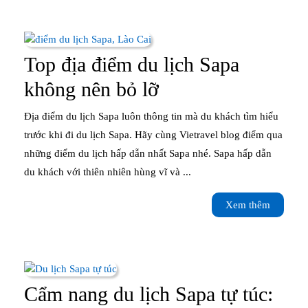
du
lịch
Sapa
Top địa điểm du lịch Sapa
trong
Top
không nên bỏ lỡ
năm
địa
Địa điểm du lịch Sapa luôn thông tin mà du khách tìm hiểu
điểm
trước khi đi du lịch Sapa. Hãy cùng Vietravel blog điểm qua
những điểm du lịch hấp dẫn nhất Sapa nhé. Sapa hấp dẫn
du
du khách với thiên nhiên hùng vĩ và ...
lịch
Xem
Xem thêm
Sapa
thêm
không
nên
bỏ
Cẩm nang du lịch Sapa tự túc: