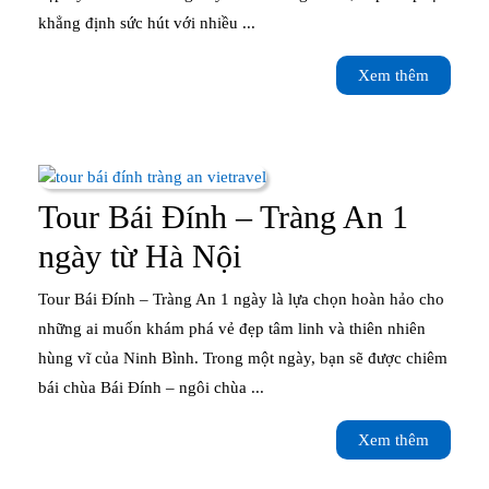
Kinh
khẳng định sức hút với nhiều ...
nghiệm
Xem
Xem thêm
chi
thêm
tiết
từ
A–
Tour Bái Đính – Tràng An 1
Z
Tour
ngày từ Hà Nội
Bái
Tour Bái Đính – Tràng An 1 ngày là lựa chọn hoàn hảo cho
Đính
những ai muốn khám phá vẻ đẹp tâm linh và thiên nhiên
hùng vĩ của Ninh Bình. Trong một ngày, bạn sẽ được chiêm
–
bái chùa Bái Đính – ngôi chùa ...
Tràng
Xem
Xem thêm
An
thêm