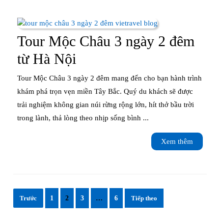
1
ngày
từ
Tour Mộc Châu 3 ngày 2 đêm
Hà
Tour
từ Hà Nội
Nội
Mộc
Tour Mộc Châu 3 ngày 2 đêm mang đến cho bạn hành trình
Châu
khám phá trọn vẹn miền Tây Bắc. Quý du khách sẽ được
trải nghiệm không gian núi rừng rộng lớn, hít thở bầu trời
3
trong lành, thả lòng theo nhịp sống bình ...
ngày
Xem
Xem thêm
2
thêm
đêm
từ
Phân
Hà
Trước
1
2
3
…
6
Tiếp theo
trang
Nội