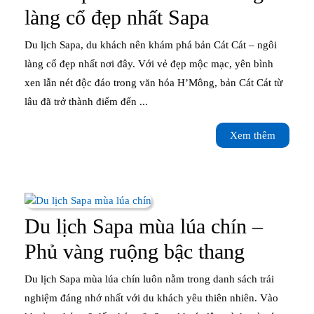
thị
Khám
làng cổ đẹp nhất Sapa
trấn
phá
Du lịch Sapa, du khách nên khám phá bản Cát Cát – ngôi
tuyệt
bản
làng cổ đẹp nhất nơi đây. Với vẻ đẹp mộc mạc, yên bình
đẹp
xen lẫn nét độc đáo trong văn hóa H’Mông, bản Cát Cát từ
Cát
lâu đã trở thành điểm đến ...
Cát
Xem
Xem thêm
–
thêm
Ngôi
làng
cổ
Du lịch Sapa mùa lúa chín –
đẹp
Du
Phủ vàng ruộng bậc thang
nhất
lịch
Du lịch Sapa mùa lúa chín luôn nằm trong danh sách trải
Sapa
Sapa
nghiệm đáng nhớ nhất với du khách yêu thiên nhiên. Vào