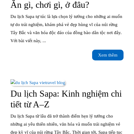
lỡ
Cẩm
Ăn gì, chơi gì, ở đâu?
nang
Du lịch Sapa tự túc là lựa chọn lý tưởng cho những ai muốn
du
tự do trải nghiệm, khám phá vẻ đẹp hùng vĩ của núi rừng
Tây Bắc và văn hóa độc đáo của đồng bào dân tộc nơi đây.
lịch
Với bài viết này, ...
Sapa
Xem
Xem thêm
tự
thêm
túc:
Ăn
gì,
Du lịch Sapa: Kinh nghiệm chi
chơi
Du
tiết từ A–Z
gì,
lịch
Du lịch Sapa từ lâu đã trở thành điểm hẹn lý tưởng cho
ở
Sapa:
những ai yêu thiên nhiên, văn hóa và muốn trải nghiệm vẻ
đâu?
đẹp kỳ vĩ của núi rừng Tây Bắc. Thời gian tới, Sapa tiếp tục