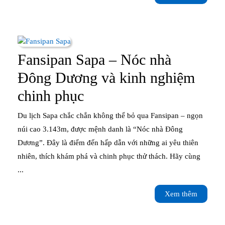
Biểu
thêm
tượng
giữa
lòng
Fansipan Sapa – Nóc nhà
di
Đông Dương và kinh nghiệm
sản
Fansipan
chinh phục
Sapa
Du lịch Sapa chắc chắn không thể bỏ qua Fansipan – ngọn
–
núi cao 3.143m, được mệnh danh là “Nóc nhà Đông
Dương”. Đây là điểm đến hấp dẫn với những ai yêu thiên
Nóc
nhiên, thích khám phá và chinh phục thử thách. Hãy cùng
nhà
...
Đông
Xem
Xem thêm
Dương
thêm
và