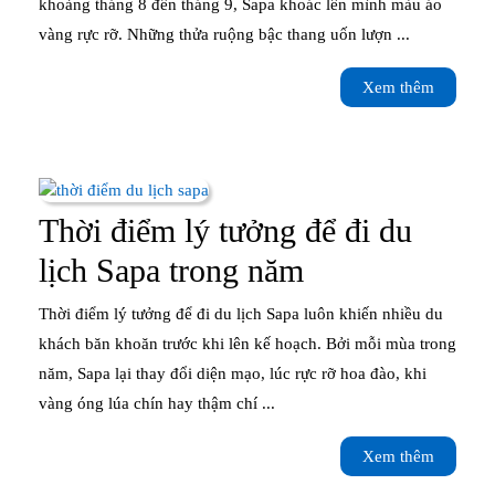
khoảng tháng 8 đến tháng 9, Sapa khoác lên mình màu áo
mùa
vàng rực rỡ. Những thửa ruộng bậc thang uốn lượn ...
lúa
Xem
Xem thêm
chín
thêm
–
Phủ
vàng
Thời điểm lý tưởng để đi du
ruộng
Thời
lịch Sapa trong năm
bậc
điểm
Thời điểm lý tưởng để đi du lịch Sapa luôn khiến nhiều du
thang
lý
khách băn khoăn trước khi lên kế hoạch. Bởi mỗi mùa trong
năm, Sapa lại thay đổi diện mạo, lúc rực rỡ hoa đào, khi
tưởng
vàng óng lúa chín hay thậm chí ...
để
Xem
Xem thêm
đi
thêm