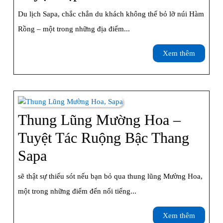
Sản
Hàm
Du lịch Sapa, chắc chắn du khách không thể bỏ lỡ núi Hàm
Rồng
Rồng – một trong những địa điểm...
Sapa
Xem
Xem thêm
–
thêm
Điểm
Ngắm
Toàn
Thung Lũng Mường Hoa –
Cảnh
Tuyệt Tác Ruộng Bậc Thang
Thị
Thung
Sapa
Trấn
Lũng
sẽ thật sự thiếu sót nếu bạn bỏ qua thung lũng Mường Hoa,
Tuyệt
Mường
một trong những điểm đến nổi tiếng...
Đẹp
Hoa
Xem
Xem thêm