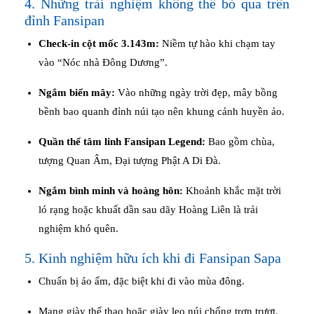
4. Những trải nghiệm không thể bỏ qua trên
đỉnh Fansipan
Check-in cột mốc 3.143m:
Niềm tự hào khi chạm tay
vào “Nóc nhà Đông Dương”.
Ngắm biển mây:
Vào những ngày trời đẹp, mây bồng
bềnh bao quanh đỉnh núi tạo nên khung cảnh huyền ảo.
Quần thể tâm linh Fansipan Legend:
Bao gồm chùa,
tượng Quan Âm, Đại tượng Phật A Di Đà.
Ngắm bình minh và hoàng hôn:
Khoảnh khắc mặt trời
ló rạng hoặc khuất dần sau dãy Hoàng Liên là trải
nghiệm khó quên.
5. Kinh nghiệm hữu ích khi đi Fansipan Sapa
Chuẩn bị áo ấm, đặc biệt khi đi vào mùa đông.
Mang giày thể thao hoặc giày leo núi chống trơn trượt.