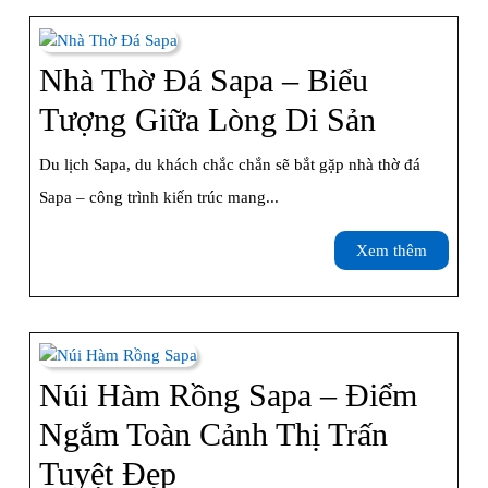
Ngôi
Làng
Nhà Thờ Đá Sapa – Biểu
Cổ
Nhà
Tượng Giữa Lòng Di Sản
Đẹp
Thờ
Du lịch Sapa, du khách chắc chắn sẽ bắt gặp nhà thờ đá
Nhất
Đá
Sapa – công trình kiến trúc mang...
Sapa
Sapa
Xem
Xem thêm
–
thêm
Biểu
Tượng
Giữa
Núi Hàm Rồng Sapa – Điểm
Lòng
Ngắm Toàn Cảnh Thị Trấn
Di
Núi
Tuyệt Đẹp