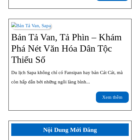
–
thêm
Tuyệt
Tác
Ruộng
Bản Tả Van, Tả Phìn – Khám
Bậc
Phá Nét Văn Hóa Dân Tộc
Thang
Bản
Thiểu Số
Sapa
Tả
Du lịch Sapa không chỉ có Fansipan hay bản Cát Cát, mà
Van,
còn hấp dẫn bởi những ngôi làng bình...
Tả
Xem
Xem thêm
Phìn
thêm
–
Khám
Nội Dung Mới Đăng
Phá