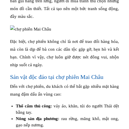
bán gùi hàng trên lưng, người đi mua tranh thủ chọn những
món đồ cần thiết. Tất cả tạo nên một bức tranh sống động,
đầy màu sắc.
Đặc biệt, chợ phiên không chỉ là nơi để trao đổi hàng hóa,
mà còn là dịp để bà con các dân tộc gặp gỡ, hẹn hò và kết
bạn. Chính vì vậy, chợ luôn giữ được nét đông vui, nhộn
nhịp suốt cả ngày.
Sản vật độc đáo tại chợ phiên Mai Châu
Đến với chợ phiên, du khách có thể bắt gặp nhiều mặt hàng
mang đậm dấu ấn vùng cao:
Thổ cẩm thủ công:
váy áo, khăn, túi do người Thái dệt
bằng tay.
Nông sản địa phương:
rau rừng, măng khô, mật ong,
gạo nếp nương.