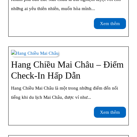
Mai
những ai yêu thiên nhiên, muốn hòa mình...
Châu
Xem
Xem thêm
–
thêm
Bản
Thái
Cổ
Hang Chiều Mai Châu – Điểm
Giữa
Hang
Check-In Hấp Dẫn
Thung
Chiều
Hang Chiều Mai Châu là một trong những điểm đến nổi
Lũng
Mai
tiếng khi du lịch Mai Châu, được ví như...
Yên
Châu
Xem
Xem thêm
Bình
–
thêm
Điểm