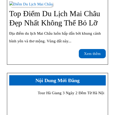
Check-
In
Top Điểm Du Lịch Mai Châu
Hấp
Top
Đẹp Nhất Không Thể Bỏ Lỡ
Dẫn
Điểm
Địa điểm du lịch Mai Châu luôn hấp dẫn bởi khung cảnh
Du
bình yên và thơ mộng. Vùng đất này...
Lịch
Xem
Xem thêm
Mai
thêm
Châu
Đẹp
Nội Dung Mới Đăng
Nhất
Tour Hà Giang 3 Ngày 2 Đêm Từ Hà Nội
Khôn
Thể
Bỏ