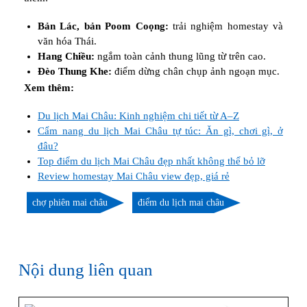
Bản Lác, bản Poom Coọng:
trải nghiệm homestay và
văn hóa Thái.
Hang Chiều:
ngắm toàn cảnh thung lũng từ trên cao.
Đèo Thung Khe:
điểm dừng chân chụp ảnh ngoạn mục.
Xem thêm:
Du lịch Mai Châu: Kinh nghiệm chi tiết từ A–Z
Cẩm nang du lịch Mai Châu tự túc: Ăn gì, chơi gì, ở
đâu?
Top điểm du lịch Mai Châu đẹp nhất không thể bỏ lỡ
Review homestay Mai Châu view đẹp, giá rẻ
chợ phiên mai châu
điểm du lịch mai châu
Nội dung liên quan