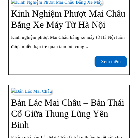
Kinh Nghiệm Phượt Mai Châu
Kinh
Bằng Xe Máy Từ Hà Nội
Nghiệm
Kinh nghiệm phượt Mai Châu bằng xe máy từ Hà Nội luôn
Phượt
được nhiều bạn trẻ quan tâm bởi cung...
Mai
Xem
Xem thêm
Châu
thêm
Bằng
Xe
Máy
Bản Lác Mai Châu – Bản Thái
Từ
Cổ Giữa Thung Lũng Yên
Hà
Bản
Bình
Nội
Lác
Khám phá bản Lác Mai Châu là trải nghiệm tuyệt vời cho