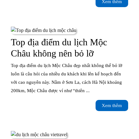
Xem
Xem thêm
Mộc
thêm
Châu
trong
năm
Top địa điểm du lịch Mộc
Top
Châu không nên bỏ lỡ
địa
Top địa điểm du lịch Mộc Châu đẹp nhất không thể bỏ lỡ
điểm
luôn là câu hỏi của nhiều du khách khi lên kế hoạch đến
với cao nguyên này. Nằm ở Sơn La, cách Hà Nội khoảng
du
200km, Mộc Châu được ví như “thiên ...
lịch
Xem
Xem thêm
Mộc
thêm
Châu
không