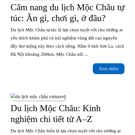
nên
Cẩm nang du lịch Mộc Châu tự
bỏ
Cẩm
túc: Ăn gì, chơi gì, ở đâu?
lỡ
nang
Du lịch Mộc Châu tự túc là lựa chọn tuyệt vời cho những ai
du
yêu thích khám phá và trải nghiệm vùng đất cao nguyên
đầy thơ mộng này theo cách riêng. Nằm ở tỉnh Sơn La, cách
lịch
Hà Nội khoảng 200km, Mộc Châu nổi ...
Mộc
Xem
Xem thêm
Châu
thêm
tự
túc:
Ăn
Du lịch Mộc Châu: Kinh
gì,
Du
nghiệm chi tiết từ A–Z
chơi
lịch
Du lịch Mộc Châu luôn là lựa chọn tuyệt vời cho những ai