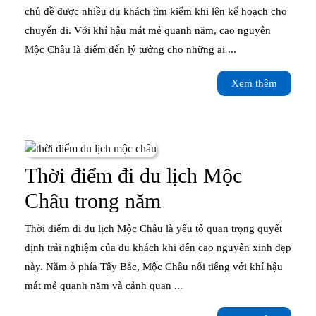
homestay
chủ đề được nhiều du khách tìm kiếm khi lên kế hoạch cho
chuyến đi. Với khí hậu mát mẻ quanh năm, cao nguyên
Mộc
Mộc Châu là điểm đến lý tưởng cho những ai ...
Châu
Xem
Xem thêm
view
thêm
đẹp,
giá
rẻ
Thời điểm đi du lịch Mộc
Thời
Châu trong năm
điểm
Thời điểm đi du lịch Mộc Châu là yếu tố quan trọng quyết
đi
định trải nghiệm của du khách khi đến cao nguyên xinh đẹp
này. Nằm ở phía Tây Bắc, Mộc Châu nổi tiếng với khí hậu
du
mát mẻ quanh năm và cảnh quan ...
lịch