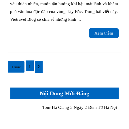
gì,
Mộc
yêu thiên nhiên, muốn tận hưởng khí hậu mát lành và khám
ở
phá văn hóa độc đáo của vùng Tây Bắc. Trong bài viết này,
Châu:
Vietravel Blog sẽ chia sẻ những kinh ...
đâu?
Kinh
Xem
Xem thêm
nghiệm
thêm
chi
tiết
Phân
từ
1
Trước
2
trang
A–
bài
Z
viết
Nội Dung Mới Đăng
Tour Hà Giang 3 Ngày 2 Đêm Từ Hà Nội