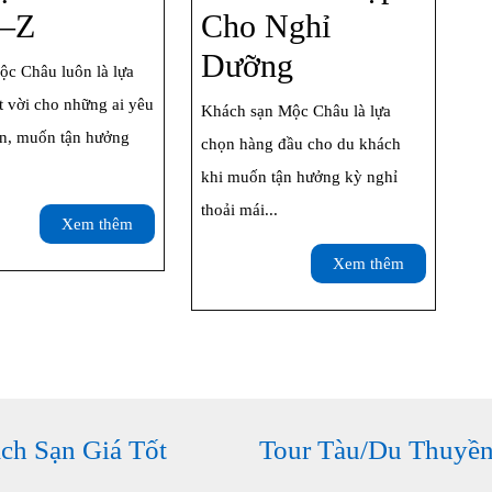
Du
–Z
Cho Nghỉ
Trắng
Lịch
Top
Dưỡng
Nở
ộc Châu luôn là lựa
Mộc
10
t vời cho những ai yêu
Rộ
Khách sạn Mộc Châu là lựa
Châu:
Khách
ên, muốn tận hưởng
chọn hàng đầu cho du khách
Kinh
Sạn,
khi muốn tận hưởng kỳ nghỉ
thoải mái...
Nghiệm
Resort
Xem
Xem thêm
thêm
Chi
Mộc
Xem
Xem thêm
thêm
Tiết
Châu
Từ
Phù
A–
Hợp
Z
Cho
ch Sạn Giá Tốt
Tour Tàu/Du Thuyề
Nghỉ