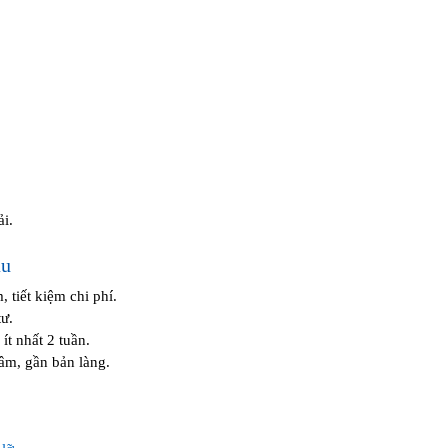
i.
âu
tiết kiệm chi phí.
ư.
ít nhất 2 tuần.
âm, gần bản làng.