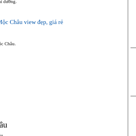
hỉ dưỡng.
ộc Châu view đẹp, giá rẻ
ộc Châu.
âu
âu.