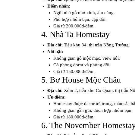
Điểm nhấn:
Ngôi nhà gỗ nhỏ xinh, ấm cúng.
Phù hợp nhóm bạn, cặp đôi.
Giá từ 200.000đ/đêm.
4. Nhà Ta Homestay
Địa chỉ:
Tiểu khu 34, thị trấn Nông Trường.
Nổi bật:
Không gian gỗ mộc mạc, view núi.
Có phòng dorm và phòng đôi.
Giá từ 150.000đ/đêm.
5. Bơ House Mộc Châu
Địa chỉ:
Xóm 2, tiểu khu Cơ Quan, thị trấn N
Ưu điểm:
Homestay được decor trẻ trung, màu sắc bắ
Không gian gần gũi, thích hợp nhóm bạn.
Giá từ 180.000đ/đêm.
6. The November Homesta