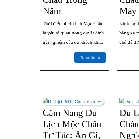
Thời
Năm
Máy 
Điểm
Thời điểm đi du lịch Mộc Châu
Kinh ngh
Đi
là yếu tố quan trọng quyết định
bằng xe m
Du
trải nghiệm của du khách khi...
chủ đề đượ
Lịch
Xem
Xem thêm
Mộc
thêm
Châu
Trong
Năm
Cẩm Nang Du
Du L
Lịch Mộc Châu
Châu
Tự Túc: Ăn Gì,
Nghi