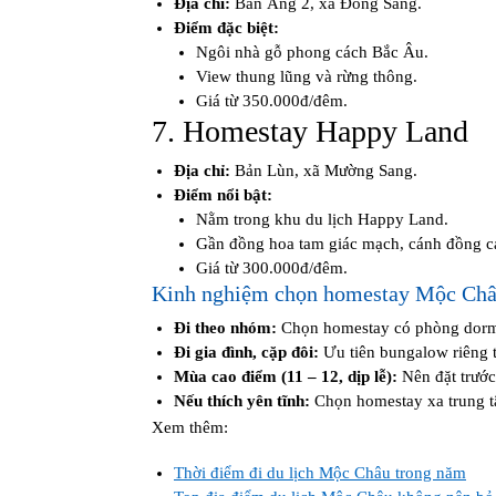
Địa chỉ:
Bản Áng 2, xã Đông Sang.
Điểm đặc biệt:
Ngôi nhà gỗ phong cách Bắc Âu.
View thung lũng và rừng thông.
Giá từ 350.000đ/đêm.
7. Homestay Happy Land
Địa chỉ:
Bản Lùn, xã Mường Sang.
Điểm nổi bật:
Nằm trong khu du lịch Happy Land.
Gần đồng hoa tam giác mạch, cánh đồng cả
Giá từ 300.000đ/đêm.
Kinh nghiệm chọn homestay Mộc Ch
Đi theo nhóm:
Chọn homestay có phòng dorm, 
Đi gia đình, cặp đôi:
Ưu tiên bungalow riêng t
Mùa cao điểm (11 – 12, dịp lễ):
Nên đặt trước 
Nếu thích yên tĩnh:
Chọn homestay xa trung t
Xem thêm:
Thời điểm đi du lịch Mộc Châu trong năm