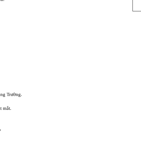
ông Trường.
t mắt.
y