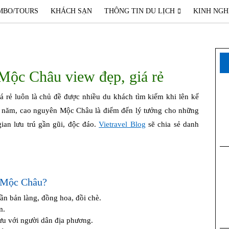
MBO/TOURS
KHÁCH SẠN
THÔNG TIN DU LỊCH
KINH NGH
ộc Châu view đẹp, giá rẻ
h năm, cao nguyên Mộc Châu là điểm đến lý tưởng cho những
ian lưu trú gần gũi, độc đáo.
Vietravel Blog
sẽ chia sẻ danh
h Mộc Châu?
 bản làng, đồng hoa, đồi chè.
m.
ưu với người dân địa phương.