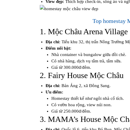
View đẹp:
Thích hợp check-in, sống ảo và ng
Top homestay M
1. Mộc Châu Arena Village
Địa chỉ:
Tiểu khu 32, thị trấn Nông Trường M
Điểm nổi bật:
Nhà container và bungalow giữa đồi chè.
Có nhà hàng, dịch vụ tắm trà, tắm sữa.
Giá từ 300.000đ/đêm.
2. Fairy House Mộc Châu
Địa chỉ:
Bản Áng 2, xã Đông Sang.
Ưu điểm:
Homestay thiết kế như ngôi nhà cổ tích.
Có vườn hoa rộng, view núi non.
Giá từ 250.000đ/đêm.
3. MAMA’s House Mộc Ch
Địa chỉ:
Quốc lộ 6, tiểu khu Bó Bun, Mộc Ch