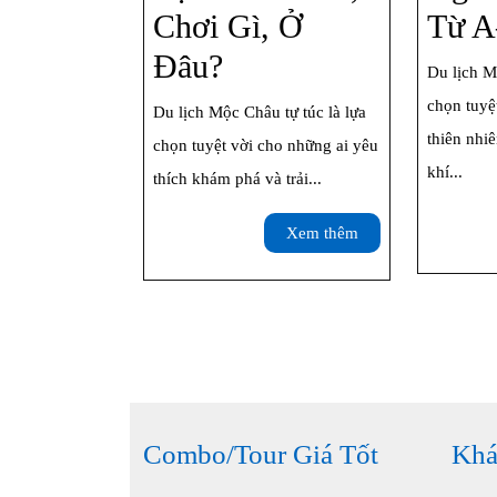
Chơi Gì, Ở
Từ A
Cẩm
Đâu?
Du lịch M
Nang
chọn tuyệ
Du lịch Mộc Châu tự túc là lựa
Du
thiên nhi
chọn tuyệt vời cho những ai yêu
khí...
Lịch
thích khám phá và trải...
Mộc
Xem
Xem thêm
Châu
thêm
Tự
Túc:
Ăn
Gì,
Combo/Tour Giá Tốt
Khá
Chơi