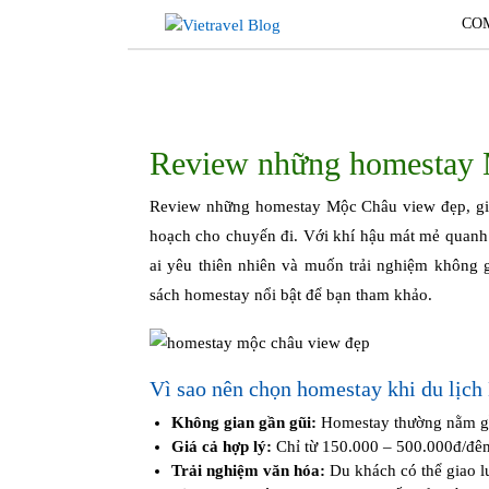
Skip
CO
to
content
Review những homestay M
Review những homestay Mộc Châu view đẹp, giá rẻ luôn là chủ đề được nhiều du khách tìm kiếm khi lên kế
hoạch cho chuyến đi. Với khí hậu mát mẻ quan
ai yêu thiên nhiên và muốn trải nghiệm không g
sách homestay nổi bật để bạn tham khảo.
Vì sao nên chọn homestay khi du lịc
Không gian gần gũi:
Homestay thường nằm gần
Giá cả hợp lý:
Chỉ từ 150.000 – 500.000đ/đê
Trải nghiệm văn hóa:
Du khách có thể giao l