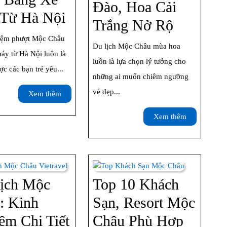
Đào, Hoa Cải
Kinh
Từ Hà Nội
Du
Trắng Nở Rộ
Nghiệm
iệm phượt Mộc Châu
Lịch
Du lịch Mộc Châu mùa hoa
Phượt
áy từ Hà Nội luôn là
Mộc
luôn là lựa chọn lý tưởng cho
Mộc
c các bạn trẻ yêu...
Châu
những ai muốn chiêm ngưỡng
Châu
vẻ đẹp...
Xem
Mùa
Xem thêm
Bằng
thêm
Hoa:
Xem
Xem thêm
Xe
thêm
Hoa
Máy
Mận,
Từ
Hoa
Hà
ịch Mộc
Top 10 Khách
Đào,
Nội
: Kinh
Sạn, Resort Mộc
Hoa
ệm Chi Tiết
Châu Phù Hợp
Cải