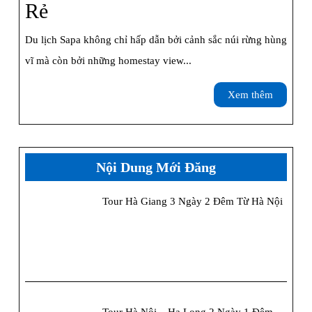
Ng
Review
Rẻ
Dư
Những
Du lịch Sapa không chỉ hấp dẫn bởi cảnh sắc núi rừng hùng
Homestay
vĩ mà còn bởi những homestay view...
Sapa
Xem
Xem thêm
View
thêm
Núi
Cực
Nội Dung Mới Đăng
Đẹp,
Tour Hà Giang 3 Ngày 2 Đêm Từ Hà Nội
Giá
Rẻ