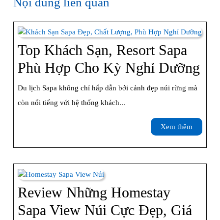
Nội dung liên quan
Top Khách Sạn, Resort Sapa
To
Phù Hợp Cho Kỳ Nghỉ Dưỡng
Kh
Du lịch Sapa không chỉ hấp dẫn bởi cảnh đẹp núi rừng mà
Sạn
còn nổi tiếng với hệ thống khách...
Res
Xem
Xem thêm
Sa
thêm
Ph
Hợ
Ch
Review Những Homestay
Kỳ
Sapa View Núi Cực Đẹp, Giá