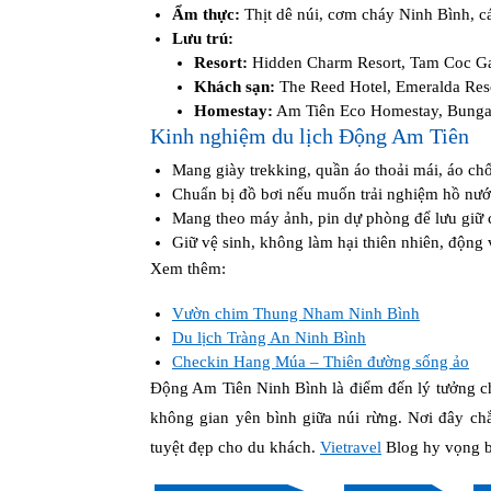
Ẩm thực:
Thịt dê núi, cơm cháy Ninh Bình, c
Lưu trú:
Resort:
Hidden Charm Resort, Tam Coc Ga
Khách sạn:
The Reed Hotel, Emeralda Reso
Homestay:
Am Tiên Eco Homestay, Bunga
Kinh nghiệm du lịch Động Am Tiên
Mang giày trekking, quần áo thoải mái, áo ch
Chuẩn bị đồ bơi nếu muốn trải nghiệm hồ nướ
Mang theo máy ảnh, pin dự phòng để lưu giữ 
Giữ vệ sinh, không làm hại thiên nhiên, động 
Xem thêm:
Vườn chim Thung Nham Ninh Bình
Du lịch Tràng An Ninh Bình
Checkin Hang Múa – Thiên đường sống ảo
Động Am Tiên Ninh Bình là điểm đến lý tưởng ch
không gian yên bình giữa núi rừng. Nơi đây ch
tuyệt đẹp cho du khách.
Vietravel
Blog hy vọng bà