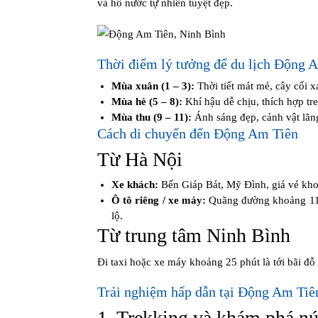
và hồ nước tự nhiên tuyệt đẹp.
Thời điểm lý tưởng để du lịch Động 
Mùa xuân (1 – 3):
Thời tiết mát mẻ, cây cối x
Mùa hè (5 – 8):
Khí hậu dễ chịu, thích hợp tre
Mùa thu (9 – 11):
Ánh sáng đẹp, cảnh vật lãn
Cách di chuyển đến Động Am Tiên
Từ Hà Nội
Xe khách:
Bến Giáp Bát, Mỹ Đình, giá vé kh
Ô tô riêng / xe máy:
Quãng đường khoảng 110
lộ.
Từ trung tâm Ninh Bình
Đi taxi hoặc xe máy khoảng 25 phút là tới bãi đỗ
Trải nghiệm hấp dẫn tại Động Am Tiê
1. Trekking và khám phá nú