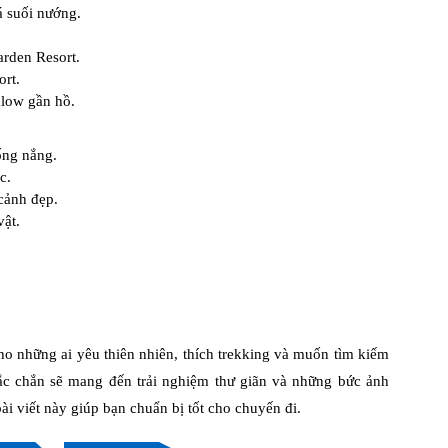
á suối nướng.
rden Resort.
rt.
low gần hồ.
ống nắng.
c.
cảnh đẹp.
vật.
o những ai yêu thiên nhiên, thích trekking và muốn tìm kiếm
ắc chắn sẽ mang đến trải nghiệm thư giãn và những bức ảnh
i viết này giúp bạn chuẩn bị tốt cho chuyến đi.