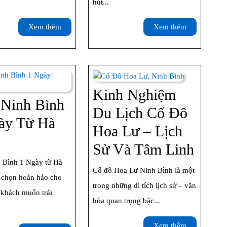
hút...
2025
Bích
–
Động
Xem
Xem
Xem thêm
Xem thêm
thêm
thêm
Cẩm
–
Nang
Kinh
Chi
Nghiệm
Kinh Nghiệm
Tiết
Chi
 Ninh Bình
Du Lịch Cố Đô
Từ
Tiết
ày Từ Hà
Hoa Lư – Lịch
A
our
Kinh
Sử Và Tâm Linh
Đến
inh
 Bình 1 Ngày từ Hà
Nghi
Z
Cố đô Hoa Lư Ninh Bình là một
ình
a chọn hoàn hảo cho
Du
trong những di tích lịch sử – văn
khách muốn trải
Lịch
hóa quan trọng bậc...
gày
Cố
Xem
Xem thêm