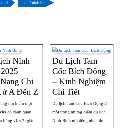
oa lư
hoa lư ninh bình
ịch Ninh
Du Lịch Tam
 2025 –
Cốc Bích Động
Nang Chi
– Kinh Nghiệm
Du
Du
 Từ A Đến Z
Chi Tiết
Lịch
Lịch
ang tìm kiếm một
Du lịch Tam Cốc Bích Động là
Ninh
Tam
vừa có cảnh quan
một trong những điểm du lịch
Bình
Cốc
ên hùng vĩ, vừa giàu
Ninh Bình nổi tiếng nhất, thu