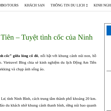
MBO/TOURS
KHÁCH SẠN
THÔNG TIN DU LỊCH
KINH NGH
iên – Tuyệt tình cốc của Ninh
nh cốc” giữa lòng cố đô
, nổi bật với khung cảnh núi non, hồ
. Vietravel Blog chia sẻ kinh nghiệm du lịch Động Am Tiên
rekking và chụp ảnh sống ảo.
Lư, tỉnh Ninh Bình, cách trung tâm thành phố khoảng 20 km.
 đảo du khách nhờ khung cảnh thanh bình, rừng núi bao quanh