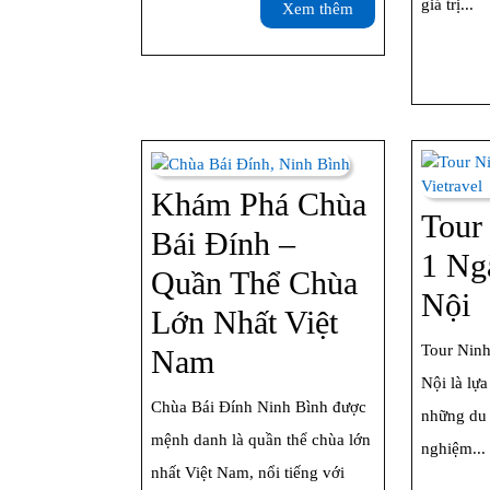
Ngày
giá trị...
Xem
Xem thêm
1
thêm
Đêm
Từ
Hà
Nội
Khám Phá Chùa
Tour
Bái Đính –
1 Ng
Quần Thể Chùa
T
Nội
Lớn Nhất Việt
N
Tour Ninh
Khám
Nam
B
Nội là lự
Phá
Chùa Bái Đính Ninh Bình được
1
những du 
Chùa
mệnh danh là quần thể chùa lớn
nghiệm...
N
Bái
nhất Việt Nam, nổi tiếng với