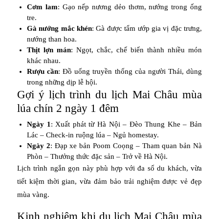
Cơm lam
: Gạo nếp nương dẻo thơm, nướng trong ống
tre.
Gà nướng mắc khén
: Gà được tẩm ướp gia vị đặc trưng,
nướng than hoa.
Thịt lợn mán
: Ngọt, chắc, chế biến thành nhiều món
khác nhau.
Rượu cần
: Đồ uống truyền thống của người Thái, dùng
trong những dịp lễ hội.
Gợi ý lịch trình du lịch Mai Châu mùa
lúa chín 2 ngày 1 đêm
Ngày 1
: Xuất phát từ Hà Nội – Đèo Thung Khe – Bản
Lác – Check-in ruộng lúa – Ngủ homestay.
Ngày 2
: Đạp xe bản Poom Coọng – Tham quan bản Nà
Phòn – Thưởng thức đặc sản – Trở về Hà Nội.
Lịch trình ngắn gọn này phù hợp với đa số du khách, vừa
tiết kiệm thời gian, vừa đảm bảo trải nghiệm được vẻ đẹp
mùa vàng.
Kinh nghiệm khi du lịch Mai Châu mùa