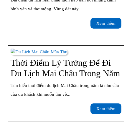
Địa điểm du lịch Mai Châu luôn hấp dẫn bởi khung cảnh
Du
bình yên và thơ mộng. Vùng đất này...
Lịch
Xem
Xem thêm
Mai
thêm
Châu
Đẹp
Nhất
Thời Điểm Lý Tưởng Để Đi
Khôn
Th
Du Lịch Mai Châu Trong Năm
Thể
Đi
Tìm hiểu thời điểm du lịch Mai Châu trong năm là nhu cầu
Bỏ
Lý
của du khách khi muốn tìm về...
Lỡ
Tư
Xem
Xem thêm
Để
thêm
Đi