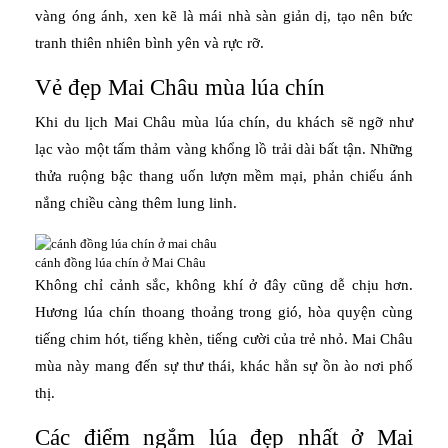
vàng óng ánh, xen kẽ là mái nhà sàn giản dị, tạo nên bức
tranh thiên nhiên bình yên và rực rỡ.
Vẻ đẹp Mai Châu mùa lúa chín
Khi du lịch Mai Châu mùa lúa chín, du khách sẽ ngỡ như
lạc vào một tấm thảm vàng khổng lồ trải dài bất tận. Những
thửa ruộng bậc thang uốn lượn mềm mại, phản chiếu ánh
nắng chiều càng thêm lung linh.
cánh đồng lúa chín ở Mai Châu
Không chỉ cảnh sắc, không khí ở đây cũng dễ chịu hơn.
Hương lúa chín thoang thoảng trong gió, hòa quyện cùng
tiếng chim hót, tiếng khèn, tiếng cười của trẻ nhỏ. Mai Châu
mùa này mang đến sự thư thái, khác hẳn sự ồn ào nơi phố
thị.
Các điểm ngắm lúa đẹp nhất ở Mai