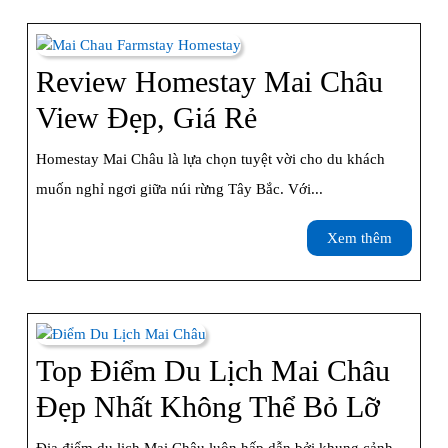
Nghiệm
Chi
Tiết
Review Homestay Mai Châu
Từ
Review
View Đẹp, Giá Rẻ
A–
Homestay
Homestay Mai Châu là lựa chọn tuyệt vời cho du khách
Z
Mai
muốn nghỉ ngơi giữa núi rừng Tây Bắc. Với...
Châu
Xem
Xem thêm
View
thêm
Đẹp,
Giá
Rẻ
Top Điểm Du Lịch Mai Châu
Top
Đẹp Nhất Không Thể Bỏ Lỡ
Điểm