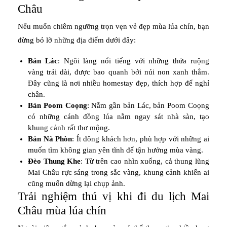
Châu
Nếu muốn chiêm ngưỡng trọn vẹn vẻ đẹp mùa lúa chín, bạn
đừng bỏ lỡ những địa điểm dưới đây:
Bản Lác
: Ngôi làng nổi tiếng với những thửa ruộng
vàng trải dài, được bao quanh bởi núi non xanh thẳm.
Đây cũng là nơi nhiều homestay đẹp, thích hợp để nghỉ
chân.
Bản Poom Coọng
: Nằm gần bản Lác, bản Poom Coọng
có những cánh đồng lúa nằm ngay sát nhà sàn, tạo
khung cảnh rất thơ mộng.
Bản Nà Phòn
: Ít đông khách hơn, phù hợp với những ai
muốn tìm không gian yên tĩnh để tận hưởng mùa vàng.
Đèo Thung Khe
: Từ trên cao nhìn xuống, cả thung lũng
Mai Châu rực sáng trong sắc vàng, khung cảnh khiến ai
cũng muốn dừng lại chụp ảnh.
Trải nghiệm thú vị khi đi du lịch Mai
Châu mùa lúa chín