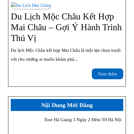
Du
Lịc
Du Lịch Mộc Châu Kết Hợp
Ma
Mai Châu – Gợi Ý Hành Trình
Ch
Du
Thú Vị
Tr
Lịch
Du lịch Mộc Châu kết hợp Mai Châu là một lựa chọn tuyệt
Nă
Mộc
vời cho những ai muốn khám phá...
Châu
Xem
Xem thêm
Kết
thêm
Hợp
Mai
Nội Dung Mới Đăng
Châu
Tour Hà Giang 3 Ngày 2 Đêm Từ Hà Nội
–