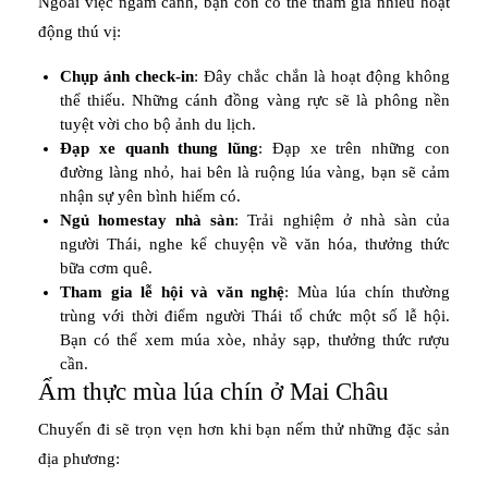
Ngoài việc ngắm cảnh, bạn còn có thể tham gia nhiều hoạt
động thú vị:
Chụp ảnh check-in
: Đây chắc chắn là hoạt động không
thể thiếu. Những cánh đồng vàng rực sẽ là phông nền
tuyệt vời cho bộ ảnh du lịch.
Đạp xe quanh thung lũng
: Đạp xe trên những con
đường làng nhỏ, hai bên là ruộng lúa vàng, bạn sẽ cảm
nhận sự yên bình hiếm có.
Ngủ homestay nhà sàn
: Trải nghiệm ở nhà sàn của
người Thái, nghe kể chuyện về văn hóa, thưởng thức
bữa cơm quê.
Tham gia lễ hội và văn nghệ
: Mùa lúa chín thường
trùng với thời điểm người Thái tổ chức một số lễ hội.
Bạn có thể xem múa xòe, nhảy sạp, thưởng thức rượu
cần.
Ẩm thực mùa lúa chín ở Mai Châu
Chuyến đi sẽ trọn vẹn hơn khi bạn nếm thử những đặc sản
địa phương: