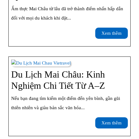
Thực
Ẩm thực Mai Châu từ lâu đã trở thành điểm nhấn hấp dẫn
Mai
đối với mọi du khách khi đặt...
Châu:
Xem
Xem thêm
Những
thêm
Món
Đặc
Sản
Du Lịch Mai Châu: Kinh
Không
Du
Nghiệm Chi Tiết Từ A–Z
Thể
Lịch
Nếu bạn đang tìm kiếm một điểm đến yên bình, gần gũi
Bỏ
Mai
thiên nhiên và giàu bản sắc văn hóa...
Qua
Châu:
Xem
Xem thêm
Kinh
thêm