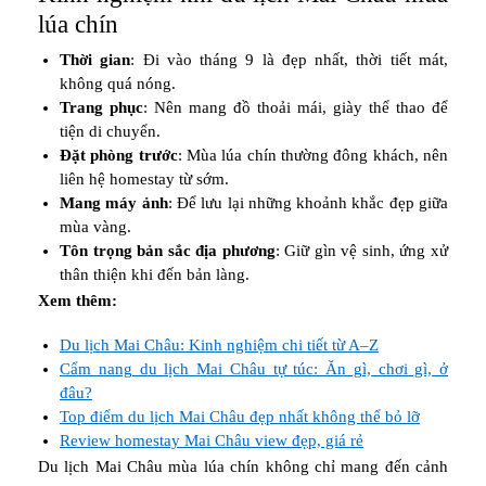
lúa chín
Thời gian
: Đi vào tháng 9 là đẹp nhất, thời tiết mát,
không quá nóng.
Trang phục
: Nên mang đồ thoải mái, giày thể thao để
tiện di chuyển.
Đặt phòng trước
: Mùa lúa chín thường đông khách, nên
liên hệ homestay từ sớm.
Mang máy ảnh
: Để lưu lại những khoảnh khắc đẹp giữa
mùa vàng.
Tôn trọng bản sắc địa phương
: Giữ gìn vệ sinh, ứng xử
thân thiện khi đến bản làng.
Xem thêm:
Du lịch Mai Châu: Kinh nghiệm chi tiết từ A–Z
Cẩm nang du lịch Mai Châu tự túc: Ăn gì, chơi gì, ở
đâu?
Top điểm du lịch Mai Châu đẹp nhất không thể bỏ lỡ
Review homestay Mai Châu view đẹp, giá rẻ
Du lịch Mai Châu mùa lúa chín không chỉ mang đến cảnh