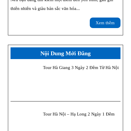
Bỏ
Mai
thiên nhiên và giàu bản sắc văn hóa...
Qua
Châu:
Xem
Xem thêm
Kinh
thêm
Nghiệm
Chi
Nội Dung Mới Đăng
Tiết
Tour Hà Giang 3 Ngày 2 Đêm Từ Hà Nội
Từ
A–
Z
Tour Hà Nội – Hạ Long 2 Ngày 1 Đêm