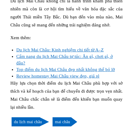
Du lịch Mai Châu không chỉ là hành trình khám phá thiên
nhiên mà còn là cơ hội tìm hiểu về văn hóa đặc sắc của
người Thái miền Tây Bắc. Dù bạn đến vào mùa nào, Mai
Châu cũng sẽ mang đến những trải nghiệm đáng nhớ.
Xem thêm:
Du lịch Mai Châu: Kinh nghiệm chi tiết từ A–Z
Cẩm nang du lịch Mai Châu tự túc: Ăn gì, chơi gì, ở
đâu?
Top điểm du lịch Mai Châu đẹp nhất không thể bỏ lỡ
Review homestay Mai Châu view đẹp, giá rẻ
Hãy lựa chọn thời điểm du lịch Mai Châu phù hợp với sở
thích và kế hoạch của bạn để chuyến đi được trọn vẹn nhất.
Mai Châu chắc chắn sẽ là điểm đến khiến bạn muốn quay
lại nhiều lần.
du lịch mai châu
mai châu