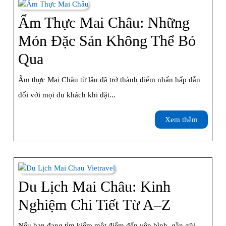
Mai
Châu
Ẩm Thực Mai Châu: Những
–
Món Đặc Sản Không Thể Bỏ
Gợi
Ẩm
Qua
Ý
Thực
Ẩm thực Mai Châu từ lâu đã trở thành điểm nhấn hấp dẫn
Hành
Mai
đối với mọi du khách khi đặt...
Trình
Châu:
Xem
Xem thêm
Thú
Những
thêm
Vị
Món
Đặc
Sản
Du Lịch Mai Châu: Kinh
Không
Du
Nghiệm Chi Tiết Từ A–Z
Thể
Lịch
Nếu bạn đang tìm kiếm một điểm đến yên bình, gần gũi