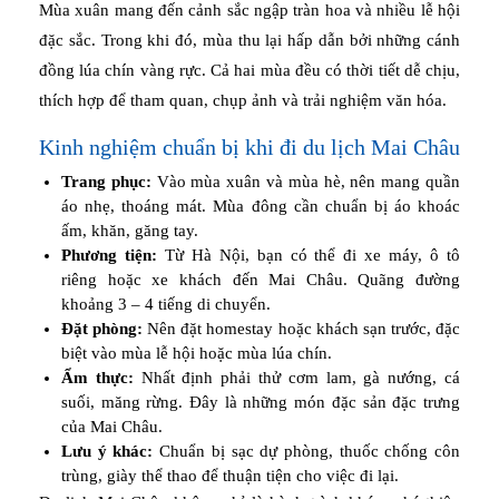
Mùa xuân mang đến cảnh sắc ngập tràn hoa và nhiều lễ hội
đặc sắc. Trong khi đó, mùa thu lại hấp dẫn bởi những cánh
đồng lúa chín vàng rực. Cả hai mùa đều có thời tiết dễ chịu,
thích hợp để tham quan, chụp ảnh và trải nghiệm văn hóa.
Kinh nghiệm chuẩn bị khi đi du lịch Mai Châu
Trang phục:
Vào mùa xuân và mùa hè, nên mang quần
áo nhẹ, thoáng mát. Mùa đông cần chuẩn bị áo khoác
ấm, khăn, găng tay.
Phương tiện:
Từ Hà Nội, bạn có thể đi xe máy, ô tô
riêng hoặc xe khách đến Mai Châu. Quãng đường
khoảng 3 – 4 tiếng di chuyển.
Đặt phòng:
Nên đặt homestay hoặc khách sạn trước, đặc
biệt vào mùa lễ hội hoặc mùa lúa chín.
Ẩm thực:
Nhất định phải thử cơm lam, gà nướng, cá
suối, măng rừng. Đây là những món đặc sản đặc trưng
của Mai Châu.
Lưu ý khác:
Chuẩn bị sạc dự phòng, thuốc chống côn
trùng, giày thể thao để thuận tiện cho việc đi lại.