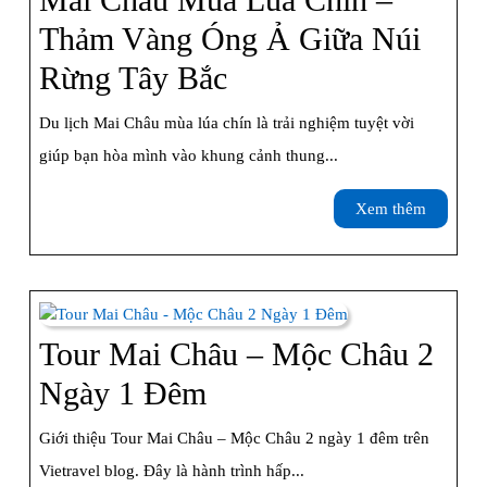
Khôn
Thảm Vàng Óng Ả Giữa Núi
Thể
Mai
Rừng Tây Bắc
Bỏ
Châu
Du lịch Mai Châu mùa lúa chín là trải nghiệm tuyệt vời
Lỡ
Mùa
giúp bạn hòa mình vào khung cảnh thung...
Lúa
Xem
Xem thêm
Chín
thêm
–
Thảm
Vàng
Tour Mai Châu – Mộc Châu 2
Óng
Tour
Ngày 1 Đêm
Ả
Mai
Giới thiệu Tour Mai Châu – Mộc Châu 2 ngày 1 đêm trên
Giữa
Châu
Vietravel blog. Đây là hành trình hấp...