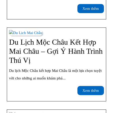
Núi
–
Xem
Xem thêm
Rừng
Mộc
thêm
Tây
Châu
Bắc
2
Ngày
Du Lịch Mộc Châu Kết Hợp
1
Mai Châu – Gợi Ý Hành Trình
Đêm
Du
Thú Vị
Lịch
Du lịch Mộc Châu kết hợp Mai Châu là một lựa chọn tuyệt
Mộc
vời cho những ai muốn khám phá...
Châu
Xem
Xem thêm
Kết
thêm
Hợp